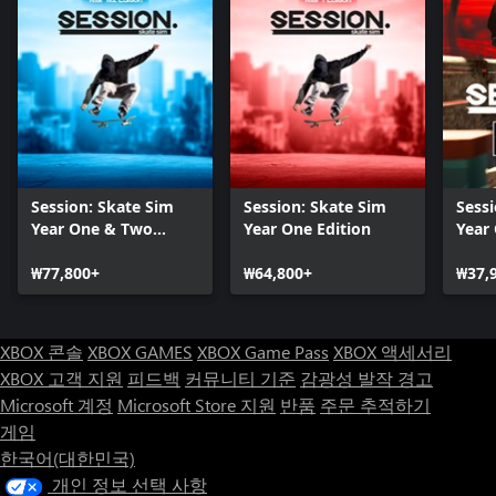
Session: Skate Sim
Session: Skate Sim
Sessi
Year One & Two
Year One Edition
Year
Edition
₩77,800+
₩64,800+
₩37,
XBOX 콘솔
XBOX GAMES
XBOX Game Pass
XBOX 액세서리
XBOX 고객 지원
피드백
커뮤니티 기준
감광성 발작 경고
Microsoft 계정
Microsoft Store 지원
반품
주문 추적하기
게임
한국어(대한민국)
개인 정보 선택 사항