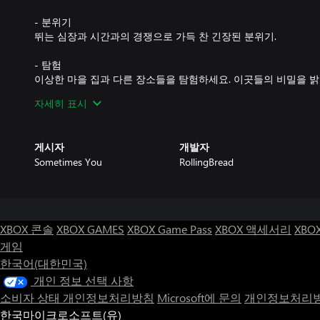
- 분위기
뛰는 심장과 시간과의 경쟁으로 가득 찬 긴장된 분위기.
- 탐험
이상한 마을 집과 다른 장소들을 탐험하세요. 이곳들의 비밀을 밝
자세히 표시
- 다양한 결말
이야기에 대한 새로운 통찰을 제공하고 재생 가능한 시간을 늘리는
게시자
개발자
- 이야기
Sometimes You
RollingBread
당신을 충격에 빠뜨리고 자리에 못 박게 할 몰입감 있는 스토리.
- 복잡성
당신의 기술에 따라 가장 잘 맞는 게임 난이도를 선택하세요.
XBOX 콘솔
XBOX GAMES
XBOX Game Pass
XBOX 액세서리
XBO
당신이 짐작했듯이 주요 목표는 생존입니다. 꽤 쉬워 보이지만, 
게임
변할 것이며 몬스터들은 당신에게 자비가 없습니다.
한국어(대한민국)
개인 정보 선택 사항
소비자 상태 개인정보처리방침
Microsoft에 문의
개인정보처리방
한국마이크로소프트(유)