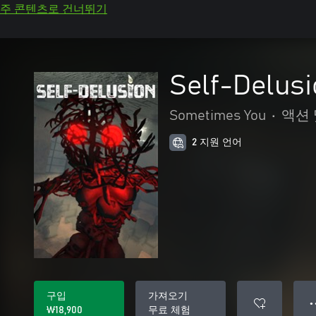
주 콘텐츠로 건너뛰기
Self-Delus
Sometimes You
•
액션
2 지원 언어
구입
가져오기
● 
₩18,900
무료 체험