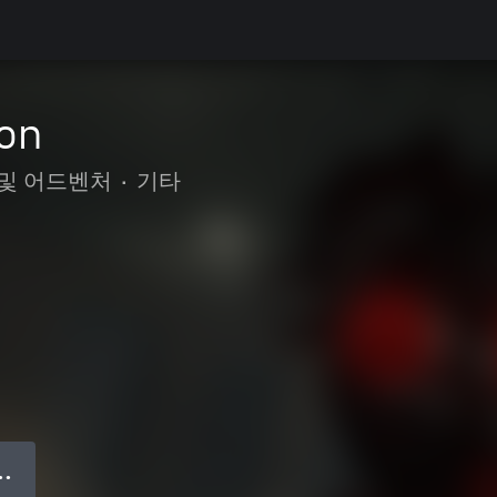
ion
 및 어드벤처
•
기타
● ●