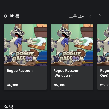
모두 표시
이 번들
Rogue Raccoon
Rogue Raccoon
Rogu
(Windows)
One)
₩6,300
₩6,300
₩6,3
설명