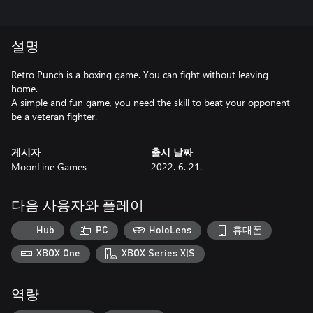
설명
Retro Punch is a boxing game. You can fight without leaving
home.
A simple and fun game, you need the skill to beat your opponent
be a veteran fighter.
게시자
출시 날짜
MoonLine Games
2022. 6. 21.
다음 사용자와 플레이
Hub
PC
HoloLens
휴대폰
XBOX One
XBOX Series X|S
역량