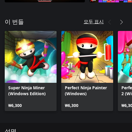
모두 표시
이 번들
Super Ninja Miner
Perfect Ninja Painter
Perfe
(Windows Edition)
(Windows)
2 (W
₩6,300
₩6,300
₩6,3
설명