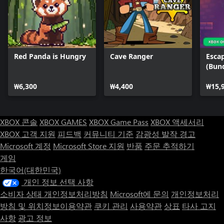
Red Panda is Hungry
Cave Ranger
Esca
(Bun
₩6,300
₩4,400
₩15,
XBOX 콘솔
XBOX GAMES
XBOX Game Pass
XBOX 액세서리
XBOX 고객 지원
피드백
커뮤니티 기준
감광성 발작 경고
Microsoft 계정
Microsoft Store 지원
반품
주문 추적하기
게임
한국어(대한민국)
개인 정보 선택 사항
소비자 상태 개인정보처리방침
Microsoft에 문의
개인정보처리
방침 및 위치정보이용약관
쿠키 관리
사용약관
상표
타사 고지
사항
광고 정보