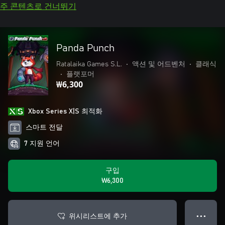
주 콘텐츠로 건너뛰기
Panda Punch
Ratalaika Games S.L.
•
액션 및 어드벤처
•
클래식
•
플랫포머
₩6,300
Xbox Series X|S 최적화
스마트 전달
7 지원 언어
구입
₩6,300
위시리스트에 추가
● ● ●