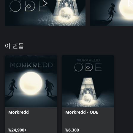
이 번들
Morkredd
Morkredd - ODE
₩24,900+
₩6,300