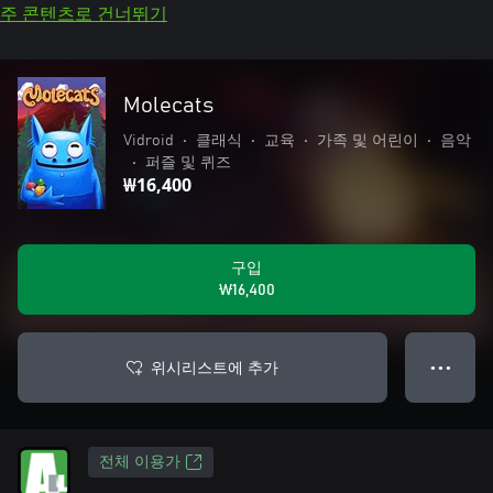
주 콘텐츠로 건너뛰기
Molecats
Vidroid
•
클래식
•
교육
•
가족 및 어린이
•
음악
•
퍼즐 및 퀴즈
₩16,400
구입
₩16,400
위시리스트에 추가
● ● ●
전체 이용가