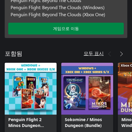
Penguin Flight: Beyond The Clouds
Penguin Flight: Beyond The Clouds (Windows)
Penguin Flight: Beyond The Clouds (Xbox One)
게임으로 이동
모두 표시
포함됨
Penguin Flight 2
Sokomine / Minos
Mino
Minos Dungeon
Dungeon (Bundle)
Wind
Legends 2 Collie 1
Bund