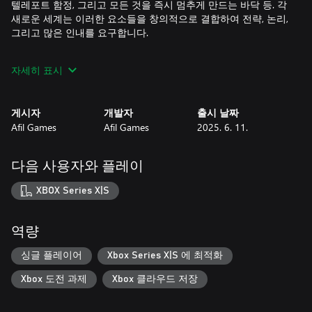
텔레포트 함정, 그리고 모든 것을 즉시 멈추게 만드는 바닥 등. 각
새로운 세계는 이러한 요소들을 창의적으로 결합하여 전략, 논리,
그리고 많은 인내를 요구합니다.
Minos Dungeon은 레트로한 매력, 기발한 퍼즐, 그리고 올바른 블
자세히 표시
록을 올바른 자리에 놓았을 때의 승리감을 담은 여행입니다. 이
미로에 들어가 미노타우로스보다 더 똑똑하다는 것을 증명해 보
세요!
게시자
개발자
출시 날짜
Afil Games
Afil Games
2025. 6. 11.
특징:
스마트하고 재미있는 도전 — 창의적인 메커니즘을 이용해 퍼즐
다음 사용자와 플레이
을 풀고, 여러분의 시간을 존중하며 생각의 틀을 벗어나도록 도전
하는 난이도.
XBOX Series X|S
세 가지 바이옴, 수십 개의 레벨 — 마그마의 뜨거운 열기, 고대의
유적, 그리고 눈 덮인 도전들을 탐험하세요. 각각은 독특한 비주
역량
얼과 새로운 메커니즘을 제공합니다.
싱글 플레이어
Xbox Series X|S 에 최적화
개성 넘치는 게임 — 픽셀 아트와 매력적인 분위기를 통해 Minos
Xbox 도전 과제
Xbox 클라우드 저장
Dungeon은 고전과 현대를 결합하여 퍼즐을 사랑하는 사람들을
위한 특별한 경험을 선사합니다.