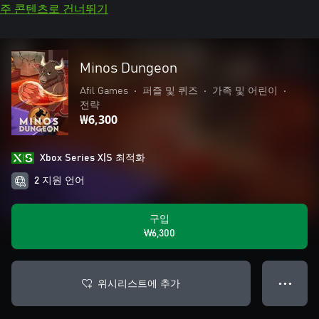
주 콘텐츠로 건너뛰기
Minos Dungeon
Afil Games
•
퍼즐 및 퀴즈
•
가족 및 어린이
•
전략
₩6,300
Xbox Series X|S 최적화
2 지원 언어
구입
₩6,300
위시리스트에 추가
● ● ●