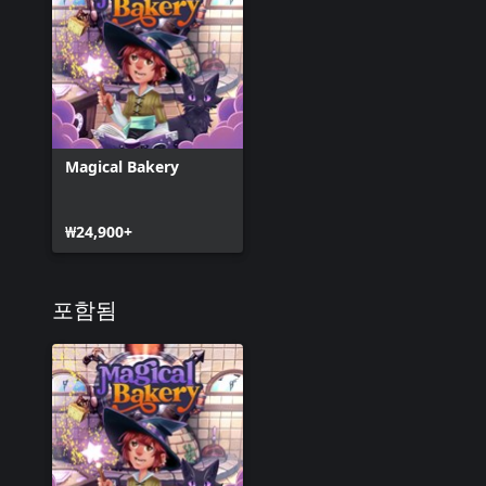
Magical Bakery
₩24,900+
포함됨