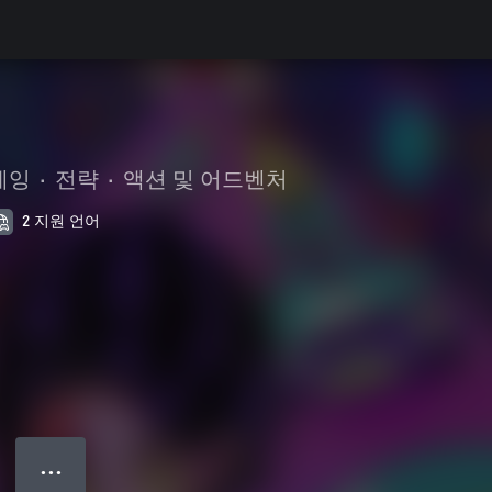
레잉
•
전략
•
액션 및 어드벤처
2 지원 언어
● ● ●