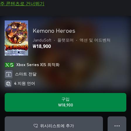
주 콘텐츠로 건너뛰기
Kemono Heroes
JanduSoft
•
플랫포머
•
액션 및 어드벤처
₩18,900
Xbox Series X|S 최적화
스마트 전달
4 지원 언어
구입
₩18,900
위시리스트에 추가
● ● ●