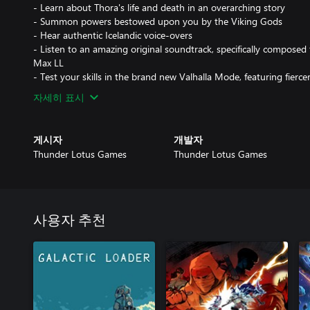
- Learn about Thora's life and death in an overarching story
- Summon powers bestowed upon you by the Viking Gods
- Hear authentic Icelandic voice-overs
- Listen to an amazing original soundtrack, specifically compos
Max LL
- Test your skills in the brand new Valhalla Mode, featuring fierc
자세히 표시
게시자
개발자
Thunder Lotus Games
Thunder Lotus Games
사용자 추천