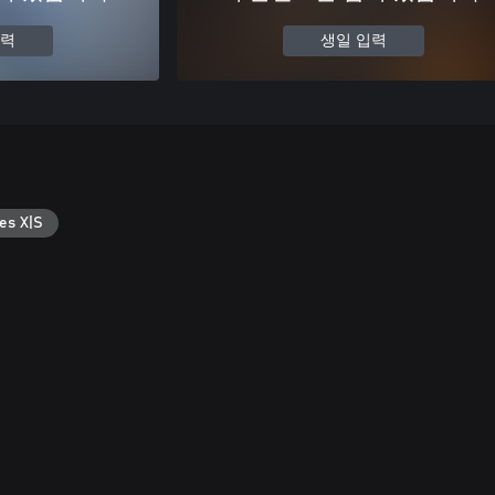
입력
생일 입력
es X|S