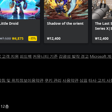
Little Droid
Shadow of the orient
The Last 
Series X|
₩7,500
₩4,875
₩12,400
₩12,400
-35%
X 고객 지원
피드백
커뮤니티 기준
감광성 발작 경고
Microsoft 
침 및 위치정보이용약관
쿠키 관리
사용약관
상표
타사 고지 사
 12층