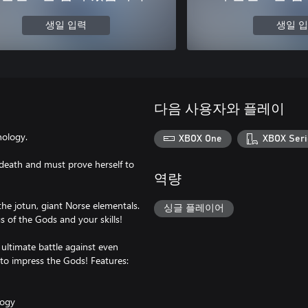
생일 입력
생일 
다음 사용자와 플레이
hology.
XBOX One
XBOX Seri
 death and must prove herself to
역량
the jotun, giant Norse elementals.
싱글 플레이어
 of the Gods and your skills!
 ultimate battle against even
 to impress the Gods! Features:
logy