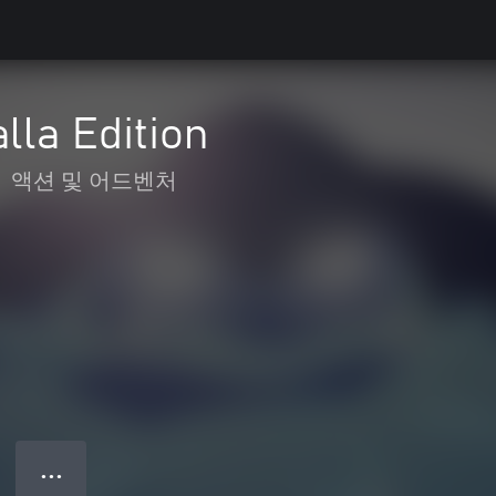
lla Edition
•
액션 및 어드벤처
● ● ●