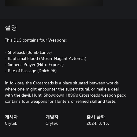
설명
This DLC contains four Weapons:
- Shellback (Bomb Lance)
- Baptismal Blood (Mosin-Nagant Avtomat)
- Sinner's Prayer (Nitro Express)
- Rite of Passage (Dolch 96)
In folklore, the Crossroads is a place situated between worlds,
where one might encounter the supernatural, or make a deal
with the devil. Hunt: Showdown 1896's Crossroads weapon pack
contains four weapons for Hunters of refined skill and taste.
게시자
개발자
출시 날짜
Crytek
Crytek
2024. 8. 15.