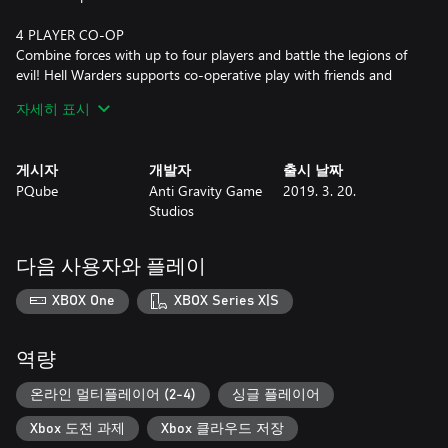
4 PLAYER CO-OP
Combine forces with up to four players and battle the legions of
evil! Hell Warders supports co-operative play with friends and
online matchmaking.
자세히 표시
CLASS-BASED HEROES
Choose from three diverse heroes – each with their own unique
게시자
개발자
출시 날짜
weapons, skills and abilities.
PQube
Anti Gravity Game
2019. 3. 20.
Studios
AN UPGRADE-ABLE ARMORY
Completing stages rewards you with beacons which upgrades
your skills and unlocks powerful artifacts allowing you to stand
다음 사용자와 플레이
toe to toe with even the toughest of demons.
XBOX One
XBOX Series X|S
EPIC ENCOUNTERS
Battle demonic monsters, from the small and numerous to the
epic and towering. Every resident of Hell is out to stop you!
역량
온라인 멀티플레이어 (2-4)
싱글 플레이어
Xbox 도전 과제
Xbox 클라우드 저장