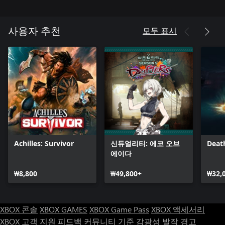
모두 표시
사용자 추천
Achilles: Survivor
신듀얼리티: 에코 오브
Deat
에이다
₩8,800
₩49,800+
₩32,
XBOX 콘솔
XBOX GAMES
XBOX Game Pass
XBOX 액세서리
XBOX 고객 지원
피드백
커뮤니티 기준
감광성 발작 경고