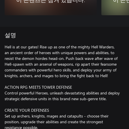
이 콘텐츠는 잠겨 있습니다.
이 콘
설명
Hell is at our gates! Rise up as one of the mighty Hell Warders,
an ancient order of heroes with unique powers and abilities, to
resist the demon hordes head-on. Push back wave after wave of
Hell-spawn with an arsenal of weapons, rip apart their fearsome
commanders with powerful hero skills, and deploy your army of
knights, archers, and mages to bring the fight back to Hell!
ACTION RPG MEETS TOWER DEFENSE
Control powerful Heroes, unleash devastating abilities and deploy
strategic defensive units in this brand new sub-genre title.
CREATE YOUR DEFENSES
Set up archers, knights, mages and catapults - choose their
position, upgrade their abilities and create the strongest
resistance possible.