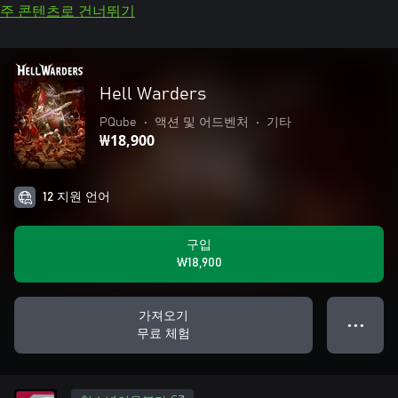
주 콘텐츠로 건너뛰기
Hell Warders
PQube
•
액션 및 어드벤처
•
기타
₩18,900
12 지원 언어
구입
₩18,900
가져오기
● ● ●
무료 체험