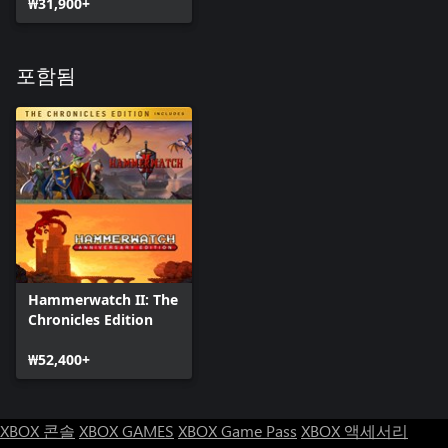
₩31,900+
포함됨
Hammerwatch II: The
Chronicles Edition
₩52,400+
XBOX 콘솔
XBOX GAMES
XBOX Game Pass
XBOX 액세서리