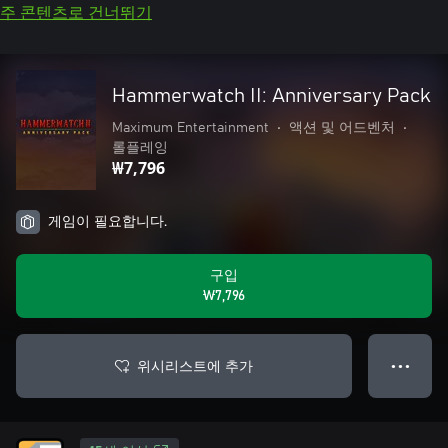
주 콘텐츠로 건너뛰기
Hammerwatch II: Anniversary Pack
Maximum Entertainment
•
액션 및 어드벤처
•
롤플레잉
₩7,796
게임이 필요합니다.
구입
₩7,796
위시리스트에 추가
● ● ●