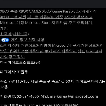
XBOX 콘솔
XBOX GAMES
XBOX Game Pass
XBOX 액세서리
XBOX 고객 지원
피드백
커뮤니티 기준
감광성 발작 경고
Microsoft 계정
Microsoft Store 지원
반품
주문 추적하기
게임
한국어(대한민국)
개인 정보 선택 사항
소비자 상태 개인정보처리방침
Microsoft에 문의
개인정보처리
방침 및 위치정보이용약관
쿠키 관리
사용약관
상표
타사 고지
사항
광고 정보
한국마이크로소프트(유)
대표이사: 조원우
주소: (우)110-150 서울 종로구 종로1길 50 더 케이트윈타워 A동
12층
전화번호: 02-531-4500, 메일:
ms-korea@microsoft.com
사업자등록번호: 120-81-05948
사업자정보확인