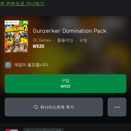
주 콘텐츠로 건너뛰기
Gunzerker Domination Pack
2K Games
•
롤플레잉
•
슈팅
₩920
게임이 필요합니다.
구입
₩920
위시리스트에 추가
● ● ●