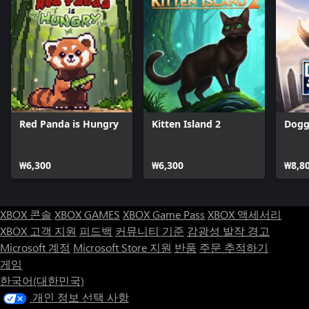
Red Panda is Hungry
Kitten Island 2
Dogg
₩6,300
₩6,300
₩8,8
XBOX 콘솔
XBOX GAMES
XBOX Game Pass
XBOX 액세서리
XBOX 고객 지원
피드백
커뮤니티 기준
감광성 발작 경고
Microsoft 계정
Microsoft Store 지원
반품
주문 추적하기
게임
한국어(대한민국)
개인 정보 선택 사항