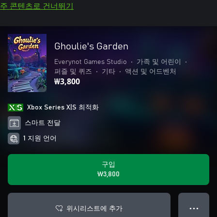
주 콘텐츠로 건너뛰기
Ghoulie's Garden
Everynot Games Studio
•
가족 및 어린이
•
퍼즐 및 퀴즈
•
기타
•
액션 및 어드벤처
₩3,800
Xbox Series X|S 최적화
스마트 전달
1 지원 언어
구입
₩3,800
위시리스트에 추가
● ● ●