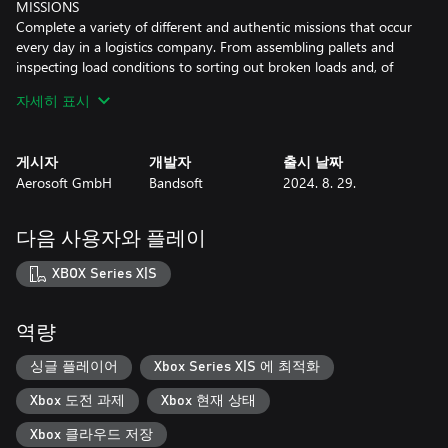
MISSIONS
Complete a variety of different and authentic missions that occur
every day in a logistics company. From assembling pallets and
inspecting load conditions to sorting out broken loads and, of
course, transporting freights, there are many different jobs
자세히 표시
waiting for you to take care of!
VEHICLES
게시자
개발자
출시 날짜
Unlock a range of vehicles in the course of the career mode,
Aerosoft GmbH
Bandsoft
2024. 8. 29.
including three different forklift trucks and an electric pallet truck.
So you are well equipped for every job!
다음 사용자와 플레이
XBOX Series X|S
역량
싱글 플레이어
Xbox Series X|S 에 최적화
Xbox 도전 과제
Xbox 현재 상태
Xbox 클라우드 저장