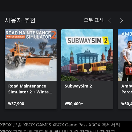
모두 표시
사용자 추천
Road Maintenance
SubwaySim 2
Ambu
Simulator 2 + Winter
Para
Services
₩37,900
₩50,400+
₩50,
XBOX 콘솔
XBOX GAMES
XBOX Game Pass
XBOX 액세서리
XBOX 고객 지원
피드백
커뮤니티 기준
감광성 발작 경고