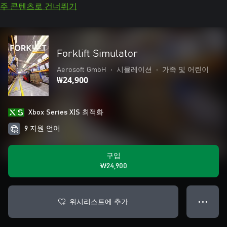
주 콘텐츠로 건너뛰기
Forklift Simulator
Aerosoft GmbH
•
시뮬레이션
•
가족 및 어린이
₩24,900
Xbox Series X|S 최적화
9 지원 언어
구입
₩24,900
위시리스트에 추가
● ● ●