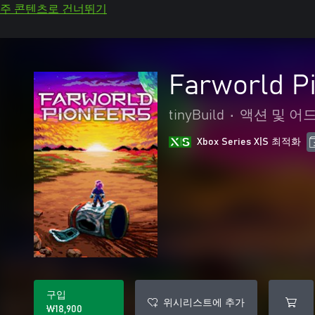
주 콘텐츠로 건너뛰기
Farworld P
tinyBuild
•
액션 및 어
Xbox Series X|S 최적화
구입
위시리스트에 추가
₩18,900