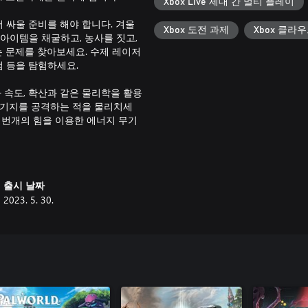
Xbox Live 세대 간 멀티 플레이
서 싸울 준비를 해야 합니다. 겨울
Xbox 도전 과제
Xbox 클라
아이템을 채굴하고, 농사를 짓고,
는 문제를 찾아보세요. 수제 레이저
점 등을 탐험하세요.
 속도, 확산과 같은 물리학을 활용
 기지를 공격하는 적을 물리치세
, 번개의 힘을 이용한 에너지 무기
화하세요!
 핵으로 구동되는 첨단 요새로 성
템과 도전과제에 따라 연구 경로를
출시 날짜
 친구들)의 표적이 될 수 있으니
2023. 5. 30.
아닙니다. AI 생존자를 구하고
인해 모든 식민지 주민은 각기 다른
이 올라가고 더 똑똑하고 강해지고
한 작업을 맡기고 해당 기술을 기
추고 지하 외계인 둥지를 파괴하고