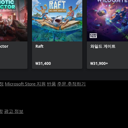
actor
Raft
와일드 게이트
₩31,400
₩31,900+
계정
Microsoft Store 지원
반품
주문 추적하기
항
광고 정보