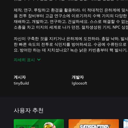
제작, 연구, 루팅하고 환경을 활용하라. 이 적대적인 은하계에 맞
용 전투 장비부터 고급 연구소에 이르기까지 수백 가지의 다양한 
재배하고, 개발하고, 연구하고, 건설하세요. 스스로 해결할 수 없
소총을 차고 미지의 세계로 나가 던전, 절차생성된 기지, NPC 상
자신이 구축한 것을 지키거나 은하계에 도전하라. 총알 낙하, 발사
한 빠른 속도의 전투로 식민지를 방어하세요. 수공예 수류탄으로
요. 방어만 하는 데 지치셨나요? 녹슨 낡은 카빈총부터 핵 발사기
까지 다양한 무기를 사용해 파괴 가능한 지형의 적 기지를 초토
자세히 표시
보호를 위한 고급 기지를 개발하고 구축하라. 작은 전초 기지에서
장하세요. 자원을 신중하게 관리하고 각 행성에서 마주치는 아이
게시자
개발자
선택하세요. 하지만 식민지가 커질수록 침입자(그리고 질투심 많은
tinyBuild
Igloosoft
주의하세요.
업무를 자동화하고 팀을 훈련시켜라. 이곳에서도 여러분은 혼자가 
함께 식민지를 건설하세요. 다양한 고유 능력치, 특전, 결함으로 
기여를 할 수 있습니다. AI 식민지 주민이 임무를 완수하면 레벨
사용자 추천
빨라집니다. 무엇보다도, NPC에게 작업과 명령을 할당하여 지루
반으로 역할의 우선 순위를 지정할 수 있습니다. 채굴을 잠시 멈
싶으신가요? 식민지 주민들에게 맡기세요!