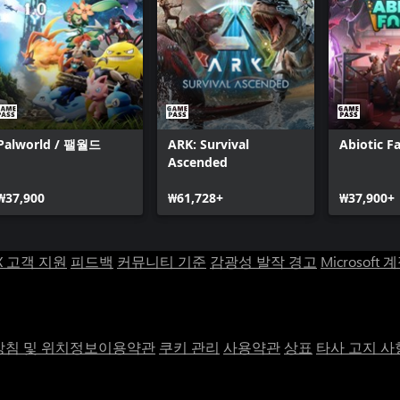
라도 이 사실을 명심하세요.
Palworld / 팰월드
ARK: Survival
Abiotic F
Ascended
₩37,900
₩61,728+
₩37,900+
X 고객 지원
피드백
커뮤니티 기준
감광성 발작 경고
Microsoft 
침 및 위치정보이용약관
쿠키 관리
사용약관
상표
타사 고지 사