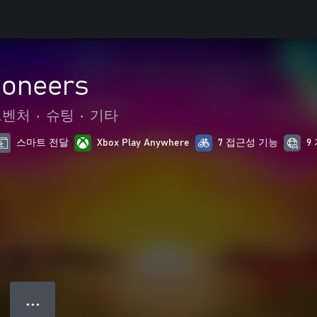
ioneers
드벤처
•
슈팅
•
기타
스마트 전달
Xbox Play Anywhere
7 접근성 기능
9
● ● ●