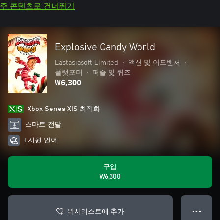
주 콘텐츠로 건너뛰기
Explosive Candy World
Eastasiasoft Limited
•
액션 및 어드벤처
•
플랫포머
•
퍼즐 및 퀴즈
₩6,300
Xbox Series X|S 최적화
스마트 전달
1 지원 언어
구입
₩6,300
위시리스트에 추가
● ● ●