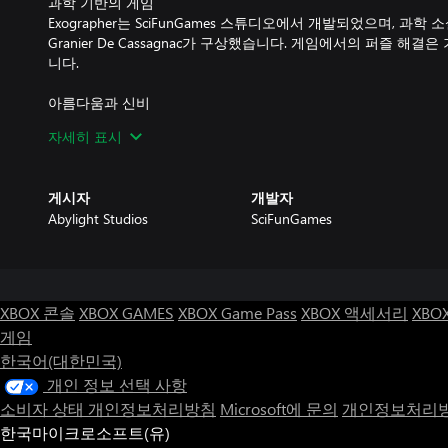
과학 기반의 게임
Exographer는 SciFunGames 스튜디오에서 개발되었으며, 과학 
Granier De Cassagnac가 구상했습니다. 게임에서의 퍼즐 해
니다.
아름다움과 신비
Exographer의 세계는 놀랄만한 디테일의 픽셀 아트로 구성되어
자세히 표시
Yan Van Der Cruissen(Stray)가 작곡한 사운드 트랙을 즐기세요.
게시자
개발자
Abylight Studios
SciFunGames
XBOX 콘솔
XBOX GAMES
XBOX Game Pass
XBOX 액세서리
XBO
게임
한국어(대한민국)
개인 정보 선택 사항
소비자 상태 개인정보처리방침
Microsoft에 문의
개인정보처리방
한국마이크로소프트(유)