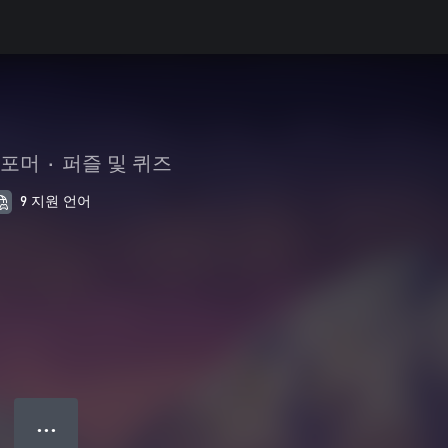
포머
•
퍼즐 및 퀴즈
9 지원 언어
● ● ●