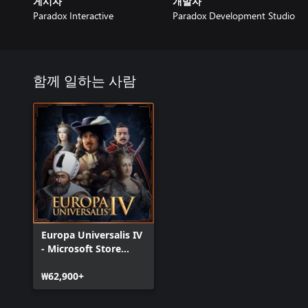
게시자
개발자
Paradox Interactive
Paradox Development Studio
함께 일하는 사람
Europa Universalis IV
- Microsoft Store
Edition
₩62,900+