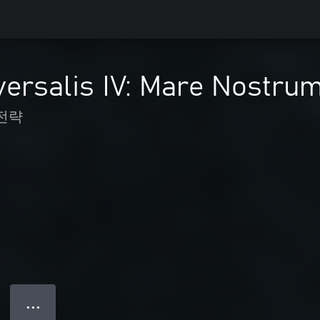
ersalis IV: Mare Nostru
전략
● ● ●