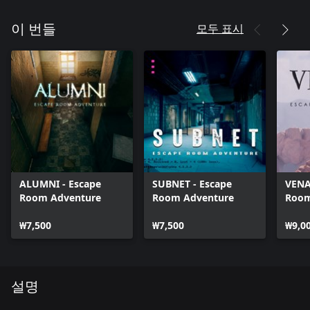
모두 표시
이 번들
ALUMNI - Escape
SUBNET - Escape
VENA
Room Adventure
Room Adventure
Room
₩7,500
₩7,500
₩9,0
설명