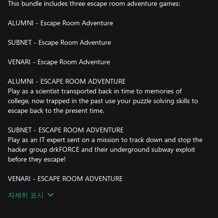
This bundle includes three escape room adventure games:
ALUMNI - Escape Room Adventure
SUBNET - Escape Room Adventure
VENARI - Escape Room Adventure
ALUMNI - ESCAPE ROOM ADVENTURE
Play as a scientist transported back in time to memories of
college, now trapped in the past use your puzzle solving skills to
escape back to the present time.
SUBNET - ESCAPE ROOM ADVENTURE
Play as an IT expert sent on a mission to track down and stop the
hacker group drkFORCE and their underground subway exploit
before they escape!
VENARI - ESCAPE ROOM ADVENTURE
Embark on an escape room adventure to an ancient, mysterious
자세히 표시
island where your puzzle skills will be put to the test as you try to
uncover a secret artifact.