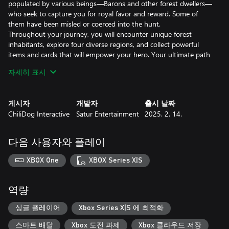
populated by various beings—Barons and other forest dwellers—
who seek to capture you for royal favor and reward. Some of
them have been misled or coerced into the hunt.
Throughout your journey, you will encounter unique forest
inhabitants, explore four diverse regions, and collect powerful
items and cards that will empower your hero. Your ultimate path
will lead you to the royal castle, where you'll strive to reach the
자세히 표시
throne room.
Will you restore justice and bring peace back to the kingdom?
What choice will you make? The outcome of this story lies solely
게시자
개발자
출시 날짜
in your hands.
ChiliDog Interactive
Satur Entertainment
2025. 2. 14.
다음 사용자와 플레이
XBOX One
XBOX Series X|S
역량
싱글 플레이어
Xbox Series X|S 에 최적화
스마트 배달
Xbox 도전 과제
Xbox 클라우드 저장