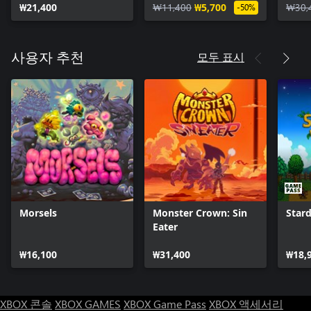
₩21,400
₩11,400
₩5,700
₩30,
-50%
모두 표시
사용자 추천
Morsels
Monster Crown: Sin
Star
Eater
₩16,100
₩31,400
₩18,
XBOX 콘솔
XBOX GAMES
XBOX Game Pass
XBOX 액세서리