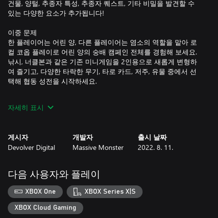
건물, 양털, 추종자 특성, 추종자 퀘스트, 기타 비밀을 발견할 수
있는 다양한 요소가 추가됩니다!
이중 문제
한 플레이어는 어린 양, 다른 플레이어는 염소의 역할을 맡아 로
컬 코옵 플레이로 어린 양의 숭배 캠페인 전체를 경험해 보세요.
낚시, 너클본과 같은 기존 미니게임을 2인용으로 새롭게 변형하
여 즐기고, 다양한 타락한 무기, 타로 카드, 저주, 유물 중에서 선
택해 협동 성전을 시작하세요.
개성의 숭배
자세히 표시
"불경한 동맹"에는 수많은 새로운 추종자 특성이 추가되어 그 어
느 때보다 다양하고 예측할 수 없으며 카리스마 넘치는 무리가 만
들어집니다. 불면증에 시달리거나, 법을 어긴 친구를 감옥에서 체
게시자
개발자
출시 날짜
포하거나, 부활의 트라우마로 무기력한 상태가 되거나, 저주에 시
Devolver Digital
Massive Monster
2022. 8. 11.
달리는 등 교단이 성장하며 무수히 많은 독특한 특성을 마주하게
됩니다.
다음 사용자와 플레이
파워 플레이
협동을 염두에 두고 설계된 "불경한 동맹"의 신과 같은 새로운 유
XBOX One
XBOX Series X|S
물과 타로 카드로 성전을 한 단계 더 발전시켜 보세요. 어린 양과
염소는 무기를 교체하거나, 연달아 싸울 때 추가 피해를 입히거
XBOX Cloud Gaming
나, 공격이 일치할 경우 치명타를 가할 수 있습니다. 솔로 플레이