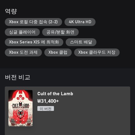
도 새로운 힘과 능력으로 플레이할 수 있습니다.
역량
***
Xbox 로컬 다중 접속 (2-2)
4K Ultra HD
Cult of the Lamb의 세계에서 플레이어는 낯선 자로부터의 전멸
싱글 플레이어
공유/분할 화면
을 면한 신앙심 있는 양들을 이끌게 됩니다. 그의 이름으로 충성
스러운 추종자를 만들어 빚을 갚도록 하십시오. 거짓된 예언자들
Xbox Series X|S 에 최적화
스마트 배달
의 대륙에서 당신만의 종교를 창시하고, 다양하고 신비로운 지역
Xbox 도전 과제
Xbox 클럽
Xbox 클라우드 저장
으로 모험을 떠나십시오. 충성스러운 삼림 숭배자들의 공동체를
만들고 당신의 말씀을 전파하여 하나의 진정한 종교가 되십시오.
버전 비교
Cult of the Lamb
₩31,400+
이 버전