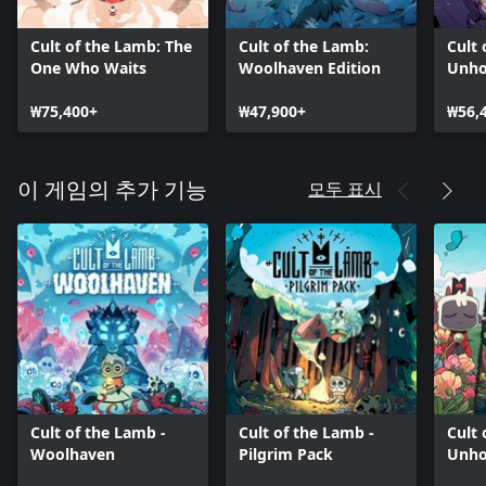
Cult of the Lamb: The
Cult of the Lamb:
Cult 
One Who Waits
Woolhaven Edition
Unho
₩75,400+
₩47,900+
₩56,
모두 표시
이 게임의 추가 기능
Cult of the Lamb -
Cult of the Lamb -
Cult 
Woolhaven
Pilgrim Pack
Unho