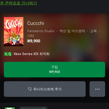
주 콘텐츠로 건너뛰기
Cuccchi
Fantastico Studio
•
액션 및 어드벤처
•
교육
•
기타
₩9,900
Xbox Series X|S 최적화
구입
₩9,900
위시리스트에 추가
● ● ●