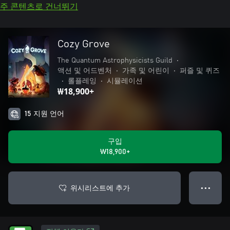
주 콘텐츠로 건너뛰기
Cozy Grove
The Quantum Astrophysicists Guild
•
액션 및 어드벤처
•
가족 및 어린이
•
퍼즐 및 퀴즈
•
롤플레잉
•
시뮬레이션
₩18,900+
15 지원 언어
구입
₩18,900+
위시리스트에 추가
● ● ●