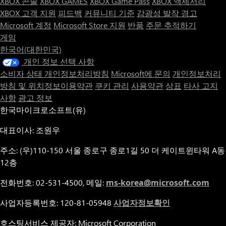
XBOX 콘솔
XBOX GAMES
XBOX Game Pass
XBOX 액세서리
XBOX 고객 지원
피드백
커뮤니티 기준
감광성 발작 경고
Microsoft 계정
Microsoft Store 지원
반품
주문 추적하기
게임
한국어(대한민국)
개인 정보 선택 사항
소비자 상태 개인정보처리방침
Microsoft에 문의
개인정보처리
방침 및 위치정보이용약관
쿠키 관리
사용약관
상표
타사 고지
사항
광고 정보
한국마이크로소프트(유)
대표이사: 조원우
주소: (우)110-150 서울 종로구 종로1길 50 더 케이트윈타워 A동
12층
전화번호: 02-531-4500, 메일:
ms-korea@microsoft.com
사업자등록번호: 120-81-05948
사업자정보확인
호스팅서비스 제공자: Microsoft Corporation