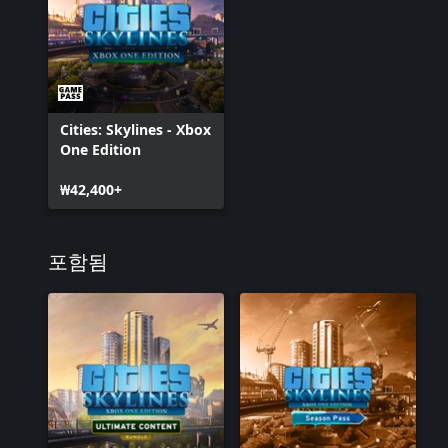
Cities: Skylines - Xbox
One Edition
₩42,400+
포함됨