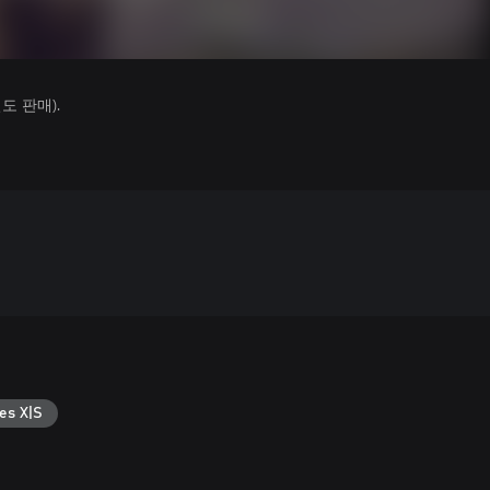
 판매).
es X|S