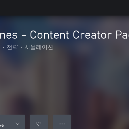
lines - Content Creator P
B
•
전략
•
시뮬레이션
● ● ●
ack