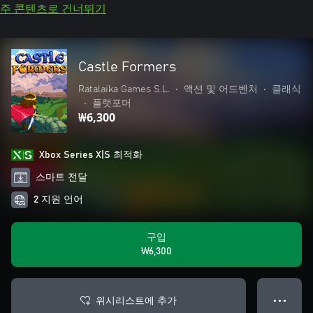
주 콘텐츠로 건너뛰기
Castle Formers
Ratalaika Games S.L.
•
액션 및 어드벤처
•
클래식
•
플랫포머
₩6,300
Xbox Series X|S 최적화
스마트 전달
2 지원 언어
구입
₩6,300
위시리스트에 추가
● ● ●