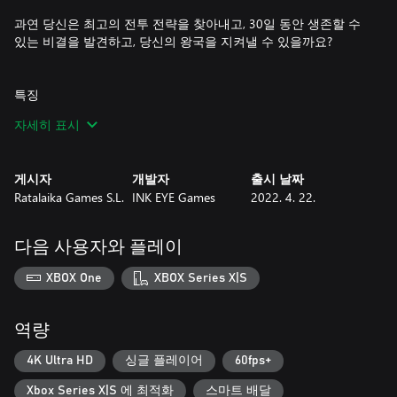
과연 당신은 최고의 전투 전략을 찾아내고, 30일 동안 생존할 수
있는 비결을 발견하고, 당신의 왕국을 지켜낼 수 있을까요?
특징
* 성 방어 액션 게임 플레이
자세히 표시
* RPG 요소 – 자원을 모아 방어 시설을 업그레이드하세요
* 왕과 여왕 플레이어 캐릭터로 플레이하세요
* 낮과 밤의 시간 변화
게시자
개발자
출시 날짜
* 중세 인디 픽셀 아트
Ratalaika Games S.L.
INK EYE Games
2022. 4. 22.
다음 사용자와 플레이
XBOX One
XBOX Series X|S
역량
4K Ultra HD
싱글 플레이어
60fps+
Xbox Series X|S 에 최적화
스마트 배달