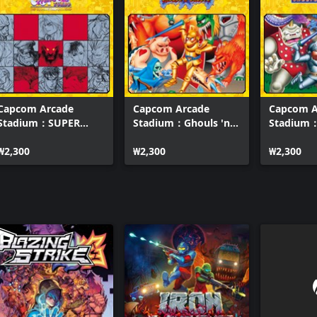
Capcom Arcade
Capcom Arcade
Capcom A
Stadium：SUPER
Stadium：Ghouls 'n
Stadium：
STREET FIGHTER
Ghosts
Goblins
IITURBO
₩2,300
₩2,300
₩2,300