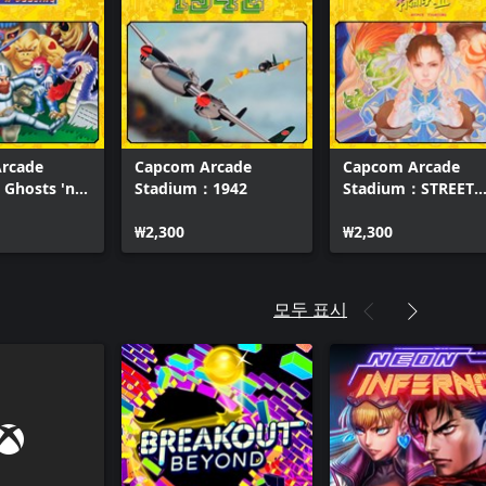
rcade
Capcom Arcade
Capcom Arcade
Ghosts 'n
Stadium：1942
Stadium：STREET
FIGHTER II' - Hyper
₩2,300
Fighting -
₩2,300
모두 표시