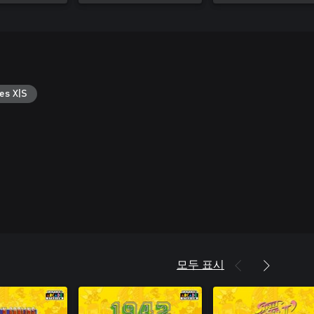
es X|S
모두 표시