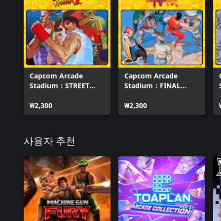
Capcom Arcade
Capcom Arcade
Stadium：STREET
Stadium：FINAL
FIGHTER II - The
FIGHT
World Warrior -
₩2,300
₩2,300
사용자 추천