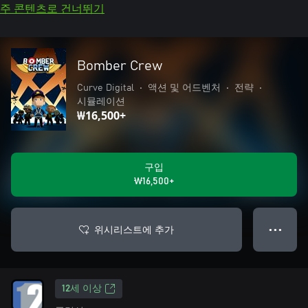
주 콘텐츠로 건너뛰기
Bomber Crew
Curve Digital
•
액션 및 어드벤처
•
전략
•
시뮬레이션
₩16,500+
구입
₩16,500+
위시리스트에 추가
● ● ●
12세 이상