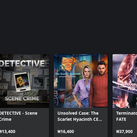
DETECTIVE - Scene
Unsolved Case: The
Terminat
Crime
Scarlet Hyacinth CE
FATE
Xbox
₩13,400
₩16,400
₩37,900