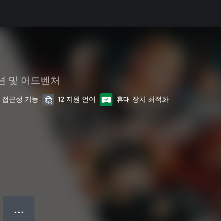
션 및 어드벤처
1 접근성 기능
12 지원 언어
휴대 장치 최적화
● ● ●