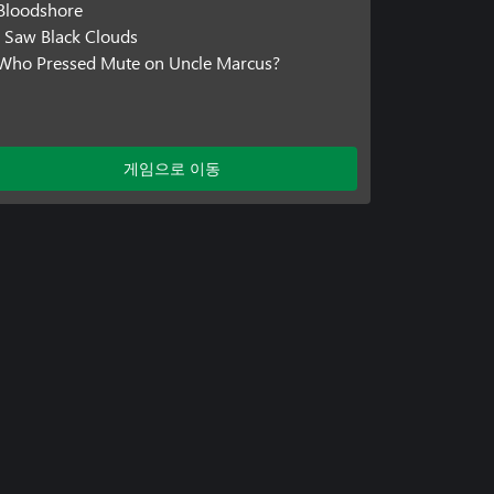
Bloodshore
I Saw Black Clouds
Who Pressed Mute on Uncle Marcus?
게임으로 이동