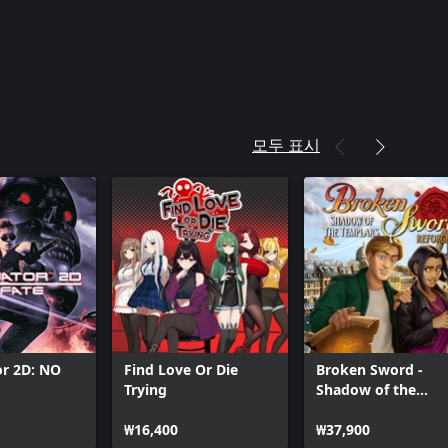
모두 표시
or 2D: NO
Find Love Or Die
Broken Sword -
Trying
Shadow of the
Templars: Reforge
₩16,400
₩37,900