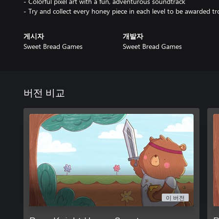
- Colorful pixel art with a fun, adventurous soundtrack
- Try and collect every honey piece in each level to be awarded tr
게시자
개발자
Sweet Bread Games
Sweet Bread Games
버전 비교
이 버전