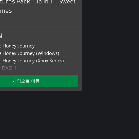
ures Pack - 15 in 1 - Sweet
ames
임
e Honey Journey
re Honey Journey (Windows)
e Honey Journey (Xbox Series)
g DASH!
ig DASH! (Windows)
게임으로 이동
g DASH! (Xbox Series)
lift 3000
lift 3000 (Windows)
ift 3000 (Xbox Series)
als
ials (Windows)
als (Xbox Series)
t Honey Quest