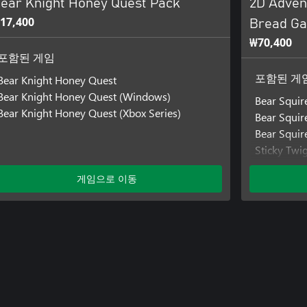
ear Knight Honey Quest Pack
2D Advent
17,400
Bread G
₩70,400
포함된 게임
Bear Knight Honey Quest
포함된 게
Bear Knight Honey Quest (Windows)
Bear Squir
Bear Knight Honey Quest (Xbox Series)
Bear Squi
Bear Squir
Sticky Twi
Sticky Tw
게임으로 이동
Sticky Twi
Super Fork
Super Fork
Super Forkl
Treetop Tri
Treetop Tr
Treetop Tri
Bear Knigh