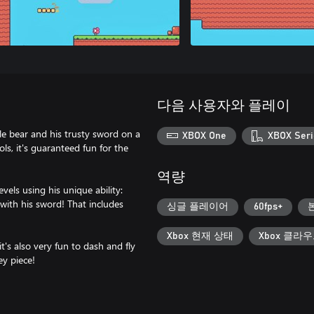
다음 사용자와 플레이
e bear and his trusty sword on a
XBOX One
XBOX Seri
ls, it's guaranteed fun for the
역량
vels using his unique ability:
 with his sword! That includes
싱글 플레이어
60fps+
Xbox 현재 상태
Xbox 클라
t's also very fun to dash and fly
ey piece!