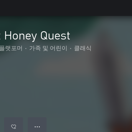
t Honey Quest
플랫포머
•
가족 및 어린이
•
클래식
● ● ●