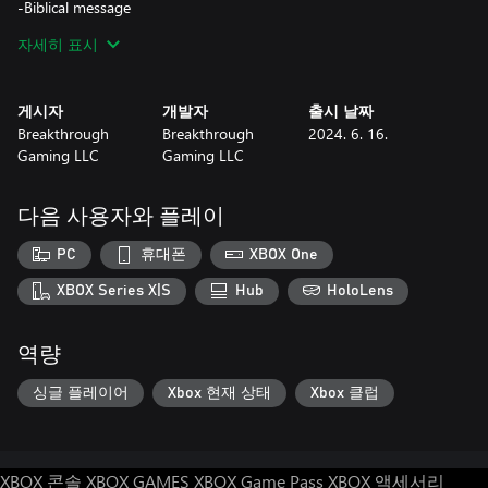
-Biblical message
자세히 표시
[About the Breakthrough Gaming Arcade series]
In each of the games of the Breakthrough Gaming Arcade series,
you play arcade styled games that express a Biblical truth,
게시자
개발자
출시 날짜
complete with classic arcade styled music and graphics, too!
Breakthrough
Breakthrough
2024. 6. 16.
Purchase more games in the series on Xbox and Windows in the
Gaming LLC
Gaming LLC
Microsoft Store today!
[About the Breakthrough Gaming series]
다음 사용자와 플레이
Breakthrough Gaming creates Christian themed entertainment in
the form of video games, animation, comics, and related
PC
휴대폰
XBOX One
products! Get more information about how to purchase our
products at our official website:
XBOX Series X|S
Hub
HoloLens
https://www.BreakthroughGaming.com
역량
Basketball - Breakthrough Gaming Arcade © 2022-2026 Myron
Kevan Tynes Jr. / Breakthrough Gaming LLC. All Rights Reserved.
싱글 플레이어
Xbox 현재 상태
Xbox 클럽
XBOX 콘솔
XBOX GAMES
XBOX Game Pass
XBOX 액세서리