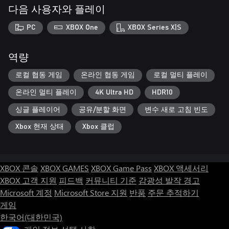
다음 사용자와 플레이
PC
XBOX One
XBOX Series X|S
역량
로컬 협동 게임
온라인 협동 게임
로컬 멀티 플레이
온라인 멀티 플레이
4K Ultra HD
HDR10
싱글 플레이어
공유/분할 화면
변수 새로 고침 빈도
Xbox 현재 상태
Xbox 클럽
XBOX 콘솔
XBOX GAMES
XBOX Game Pass
XBOX 액세서리
XBOX 고객 지원
피드백
커뮤니티 기준
감광성 발작 경고
Microsoft 계정
Microsoft Store 지원
반품
주문 추적하기
게임
한국어(대한민국)