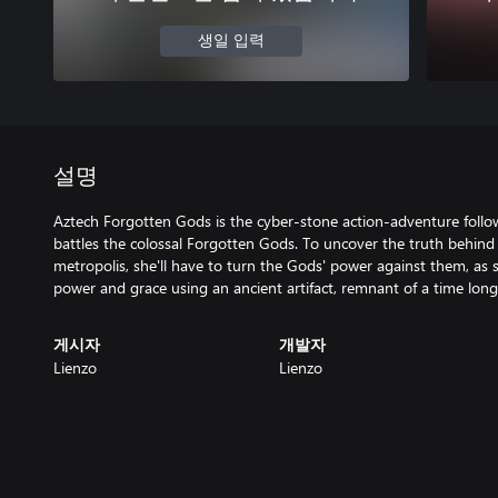
생일 입력
설명
Aztech Forgotten Gods is the cyber-stone action-adventure foll
battles the colossal Forgotten Gods. To uncover the truth behin
metropolis, she'll have to turn the Gods' power against them, as 
power and grace using an ancient artifact, remnant of a time long
게시자
개발자
Lienzo
Lienzo