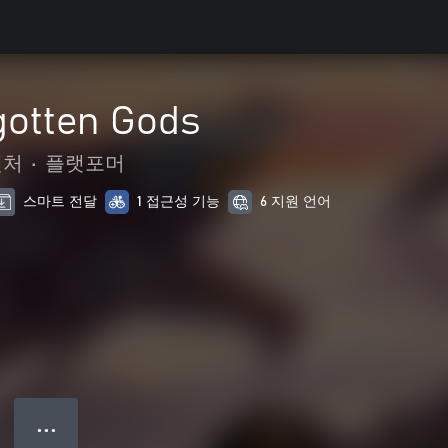
gotten Gods
벤처
•
플랫포머
스마트 전달
1 접근성 기능
6 지원 언어
● ● ●