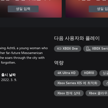
생일 입력
생일 
다음 사용자와 플레이
owing Achtli, a young woman who
XBOX One
XBOX Seri
d her far-future Mesoamerican
she soars through the city with
 forgotten.
역량
4K Ultra HD
HDR10
싱
출시 날짜
2022. 3. 9.
Xbox Series X|S 에 최적화
Xbox 현재 상태
Xbox 클라