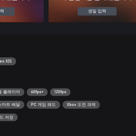
입력
생일 입력
es X|S
글 플레이어
60fps+
120fps
스마트 배달
PC 게임 패드
Xbox 도전 과제
우드 저장