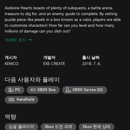
Asdivine Hearts boasts of plenty of subquests, a battle arena,
treasure to dig for, and an enemy guide to complete. By setting
puzzle piece-like jewels in a box known as a rubix, players are able
to customize characters! How far can you level and how many
millions of damage can you dish out?
자세히 표시
게시자
개발자
출시 날짜
KEMCO
EXE-CREATE
2018. 7. 6.
다음 사용자와 플레이
PC
XBOX One
XBOX Series X|S
Handheld
역량
싱글 플레이어
Xbox 도전 과제
Xbox 현재 상태