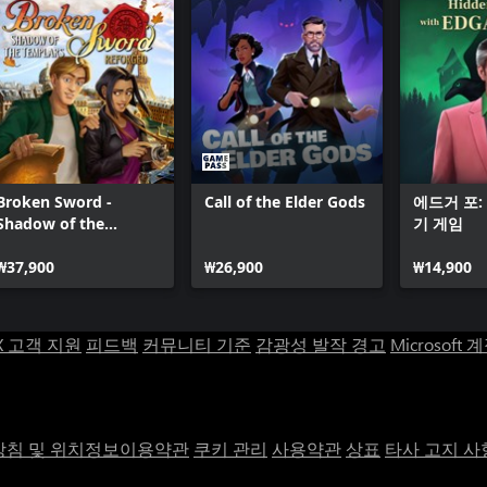
Broken Sword -
Call of the Elder Gods
에드거 포:
Shadow of the
기 게임
Templars: Reforged
₩37,900
₩26,900
₩14,900
X 고객 지원
피드백
커뮤니티 기준
감광성 발작 경고
Microsoft 
침 및 위치정보이용약관
쿠키 관리
사용약관
상표
타사 고지 사