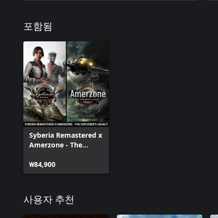
포함됨
Syberia Remastered x
Amerzone - The
Explorer's Legacy
₩84,900
사용자 추천