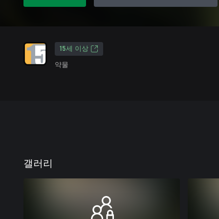
15세 이상
약물
갤러리