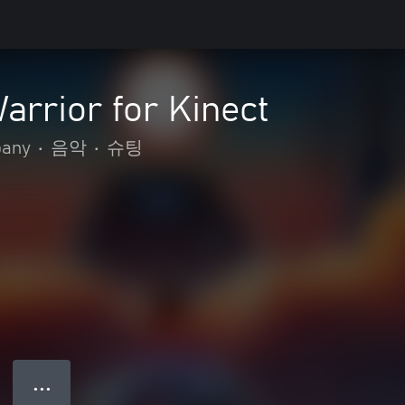
Warrior for Kinect
pany
•
음악
•
슈팅
● ● ●