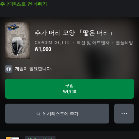
주 콘텐츠로 건너뛰기
추가 머리 모양 「땋은 머리」
CAPCOM CO., LTD.
•
액션 및 어드벤처
•
롤플레잉
₩1,900
게임이 필요합니다.
구입
₩1,900
위시리스트에 추가
● ● ●