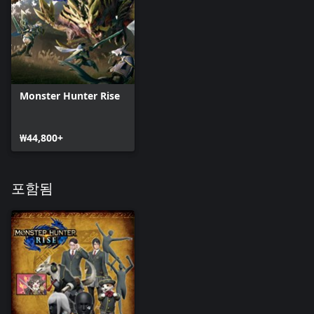
Monster Hunter Rise
₩44,800+
포함됨