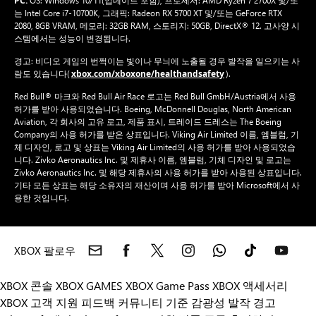
PC:
OS: Windows 10/11(업데이트 포함), 프로세서: AMD Ryzen 7 2700X 및/또
는 Intel Core i7-10700K, 그래픽: Radeon RX 5700 XT 및/또는 GeForce RTX
2080, 8GB VRAM, 메모리: 32GB RAM, 스토리지: 50GB, DirectX® 12. 고사양 시
스템에서는 성능이 변경됩니다.
경고: 비디오 게임의 번쩍이는 빛이나 무늬에 노출될 경우 발작을 일으키는 사
xbox.com/xboxone/healthandsafety
람도 있습니다(
).
Red Bull® 마크와 Red Bull Air Race 로고는 Red Bull GmbH/Austria에서 사용
허가를 받아 사용되었습니다. Boeing, McDonnell Douglas, North American
Aviation, 각 회사의 고유 로고, 제품 표시, 트레이드 드레스는 The Boeing
Company의 사용 허가를 받은 상표입니다. Viking Air Limited 이름, 엠블럼, 기
체 디자인, 로고 및 상표는 Viking Air Limited의 사용 허가를 받아 사용되었습
니다. Zivko Aeronautics Inc. 및 제휴사 이름, 엠블럼, 기체 디자인 및 로고는
Zivko Aeronautics Inc. 및 해당 제휴사의 사용 허가를 받아 사용된 상표입니다.
기타 모든 상표는 해당 소유자의 재산이며 사용 허가를 받아 Microsoft에서 사
용한 것입니다.
XBOX 팔로우
XBOX 콘솔
XBOX GAMES
XBOX Game Pass
XBOX 액세서리
XBOX 고객 지원
피드백
커뮤니티 기준
감광성 발작 경고