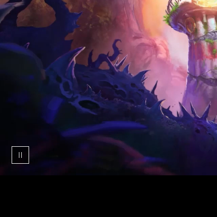
니
메
이
션
으
로,
등
대
불
빛
이
신
비
로
운
땅
의
이
미