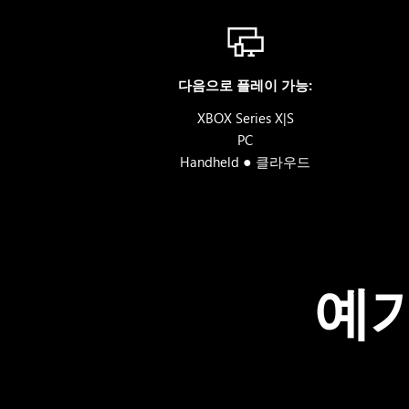
지
를
비
추
다음으로 플레이 가능:
고
있
XBOX Series X|S
습
PC
●
니
Handheld
클라우드
다.
예기