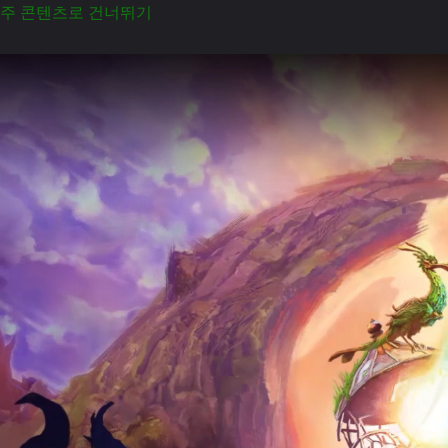
주 콘텐츠로 건너뛰기
등
대
꼭
대
기
에
새
한
마
리
가
앉
아
있
는
애