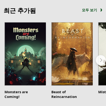
최근 추가됨
모두 보기
Monsters are
Beast of
Mist
Coming!
Reincarnation