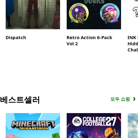
Madden
NFL
27
Game
Pass
Dispatch
Retro Action 6-Pack
INK 
Ultimate
Vol 2
Hidd
에
Chal
포
함
된
EA
Play
로
베스트셀러
최
모두 쇼핑
대
10
시
간
동