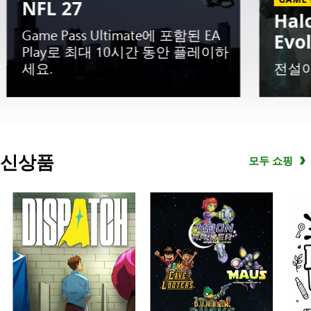
NFL 27
Hal
Game Pass Ultimate에 포함된 EA
Evo
Play로 최대 10시간 동안 플레이하
세요.
전설
Slide
1
신상품
모두 쇼핑
of
5.
초
기
평
가
판
EA
SPORTS™