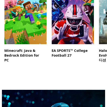
안
플
레
이
하
세
요.
Minecraft: Java &
EA SPORTS™ College
Hal
Bedrock Edition for
Football 27
Evo
PC
디션