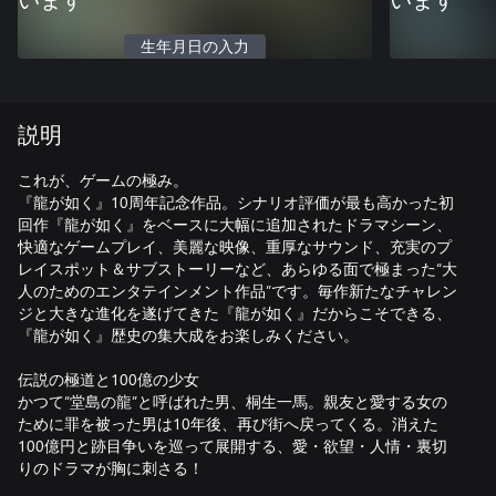
います
います
生年月日の入力
説明
これが、ゲームの極み。
『龍が如く』10周年記念作品。シナリオ評価が最も高かった初
回作『龍が如く』をベースに大幅に追加されたドラマシーン、
快適なゲームプレイ、美麗な映像、重厚なサウンド、充実のプ
レイスポット＆サブストーリーなど、あらゆる面で極まった“大
人のためのエンタテインメント作品”です。毎作新たなチャレン
ジと大きな進化を遂げてきた『龍が如く』だからこそできる、
『龍が如く』歴史の集大成をお楽しみください。
伝説の極道と100億の少女
かつて“堂島の龍”と呼ばれた男、桐生一馬。親友と愛する女の
ために罪を被った男は10年後、再び街へ戻ってくる。消えた
100億円と跡目争いを巡って展開する、愛・欲望・人情・裏切
りのドラマが胸に刺さる！