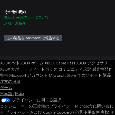
https://redeem.microsoft.com/にてご利用及び未使用残高をご確
認ください。
その他の規約
Xbox Live のマナーについて
利用上の注意: 払い戻しには一切応じかねます。また、購入後に
第三者へ移譲することはできません。マイクロソフト アカウン
お取引の条件
トが無効になった場合や利用を止めた場合は使用できなくなり
ます。マイクロソフトの利用規約、日本マイクロソフト株式会
この製品を Microsoft に報告する
社が提示するオンライン利用規約、購入時に提示される指示を
順守してください。
利用規約: https://www.microsoft.com/ja-jp/servicesagreement/ 及
び https://www.xbox.com/ja-JP/legal/subscription-terms をご確認
XBOX 本体
XBOX ゲーム
XBOX Game Pass
XBOX アクセサリ
ください。
XBOX サポート
フィードバック
コミュニティ規定
感光性発作
資金決済法に基づく表示：https://www.microsoft.com/ja-
警告
Microsoft アカウント
Microsoft Store でのサポート
返品
jp/store/b/paymentserviceact をご確認ください
注文の追跡
ゲーム
日本語 (日本)
プライバシーに関する選択
コンシューマーの正常性のプライバシー
Microsoft に問い合わ
せ
プライバシーおよび Cookie
Cookie の管理
使用条件
商標
サ