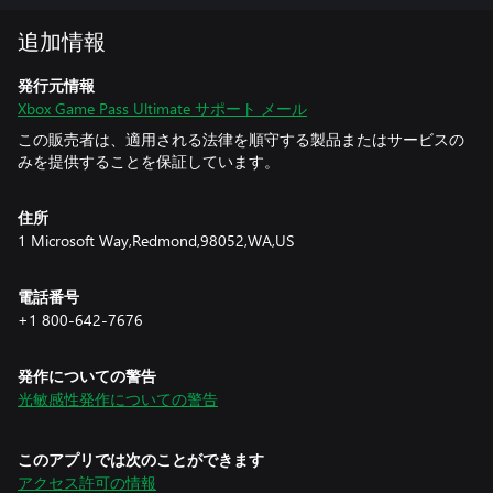
ます。使用条件 https://xbox.com/subscriptionterms を参照して
ください。
追加情報
詳細情報
発行元情報
Xbox Game Pass Ultimate サポート メール
この販売者は、適用される法律を順守する製品またはサービスの
発行事業者: 日本マイクロソフト株式会社。
みを提供することを保証しています。
支払可能金額等: Xbox Game Pass Ultimateに加入することがで
きます。
住所
1 Microsoft Way,Redmond,98052,WA,US
有効期間: プリペイドカードの有効期限はありません。
電話番号
お問い合わせ窓口 : 日本マイクロソフト株式会社カスタマーサ
+1 800-642-7676
ポート カスタマー サービスの電話番号 (月曜日から金曜日 9:00-
18:00 /土曜日、日曜日 10:00-18:00 / 祝日および年末年始除
く)。上記カスタマーサポートは、日本マイクロソフト株式会社
発作についての警告
(東京都港区港南2-16-3 品川グランドセントラルタワー) が管轄
光敏感性発作についての警告
しています。
使用場所及び未使用残高の確認方法 : Xbox 本体または Web 上
このアプリでは次のことができます
の Microsoft Store 内のコードの引き換えページ
アクセス許可の情報