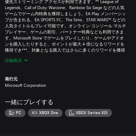
優先ストリーミング アクセスが利用できます。** League of
Legends、Call of Duty: Warzone、Rainbow Six Siege などの人気
ゲームでゲーム内特典を獲得しましょう。EA Play メンバーシッ
プが含まれる、EA SPORTS FC、The Sims、STAR WARS™ などの
人気タイトルもプレイ可能です。オンライン コンソール マルチ
プレイヤー、ゲームの割引、パートナー特典なども利用できま
す。Microsoft Store でゲームをプレイしたり、ゲームやアドオ
ンを購入したりすると、ポイントが最大 4 倍になるリワードを
獲得でき***、対象となる購入ではさらに多くのリワードを獲得
できます。プレイし、獲得し、使って、繰り返す – すべてが積
詳細表示
み重なって、Rewards でより多くを手に入れられます。Xbox で
コミュニティを見つけ、好きな場所でプレイできます。
発行元
Microsoft Corporation
利用可能なオファーにサインインしましょう。プロモーション
オファーはすべてのメンバーに有効であるとは限らず、期間限
一緒にプレイする
定でのみ利用できます。プロモーション期間後も、Microsoft ア
カウントでキャンセルされない限り、サブスクリプションは通
PC
XBOX One
XBOX Series X|S
常価格と指定された期間で引き続き請求されます。価格が変更
される場合は事前にお知らせします。日本では、Xbox Game
Pass は 18 歳以上のユーザーのみが購入できます。オファーは
ロシアでは無効です。他の地理的制限が適用される場合があり