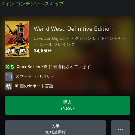
メイン コンテンツへスキップ
Weird West: Definitive Edition
Devolver Digital
•
アクション & アドベンチャー
•
ロール プレイング
¥4,650+
Xbox Series X|S に最適化されています
スマート デリバリー
10 個のサポート言語
購入
¥4,650+
入手
● ● ●
無料試用版