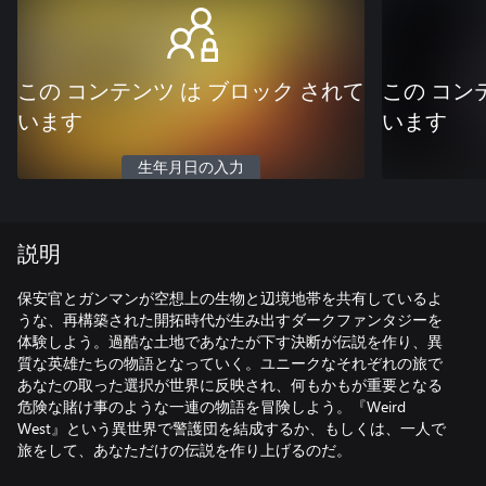
この コンテンツ は ブロック されて
この コン
います
います
生年月日の入力
説明
保安官とガンマンが空想上の生物と辺境地帯を共有しているよ
うな、再構築された開拓時代が生み出すダークファンタジーを
体験しよう。過酷な土地であなたが下す決断が伝説を作り、異
質な英雄たちの物語となっていく。ユニークなそれぞれの旅で
あなたの取った選択が世界に反映され、何もかもが重要となる
危険な賭け事のような一連の物語を冒険しよう。『Weird
West』という異世界で警護団を結成するか、もしくは、一人で
旅をして、あなただけの伝説を作り上げるのだ。