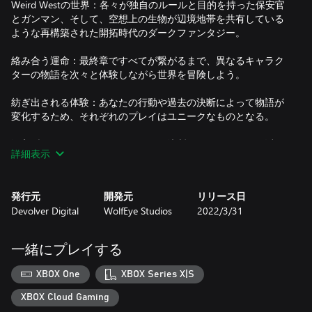
Weird Westの世界：各々が独自のルールと目的を持った保安官
とガンマン、そして、空想上の生物が辺境地帯を共有している
ような再構築された開拓時代のダークファンタジー。
絡み合う運命：最終章ですべてが繋がるまで、異なるキャラク
ターの物語を次々と体験しながら世界を冒険しよう。
紡ぎ出される体験：あなたの行動や過去の決断によって物語が
変化するため、それぞれのプレイはユニークなものとなる。
没入型シミュレーション：あなたの決断がキャラクターや派
詳細表示
閥、土地にさえも影響を与える『Weird West』の世界で、さま
ざまなプレイスタイルを楽しもう。
発行元
開発元
リリース日
Devolver Digital
WolfEye Studios
2022/3/31
一緒にプレイする
XBOX One
XBOX Series X|S
XBOX Cloud Gaming