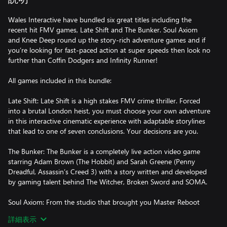
Wales Interactive have bundled six great titles including the
recent hit FMV games, Late Shift and The Bunker. Soul Axiom
and Knee Deep round up the story-rich adventure games and if
you’re looking for fast-paced action at super speeds then look no
further than Coffin Dodgers and Infinity Runner!
All games included in this bundle:
Late Shift: Late Shift is a high stakes FMV crime thriller. Forced
into a brutal London heist, you must choose your own adventure
in this interactive cinematic experience with adaptable storylines
that lead to one of seven conclusions. Your decisions are you.
The Bunker: The Bunker is a completely live action video game
starring Adam Brown (The Hobbit) and Sarah Greene (Penny
Dreadful, Assassin’s Creed 3) with a story written and developed
by gaming talent behind The Witcher, Broken Sword and SOMA.
Soul Axiom: From the studio that brought you Master Reboot
comes a first-person story-driven adventure puzzle game, set in
詳細表示
the beautiful, haunting cyber-world of Elysia. Collect unique hand