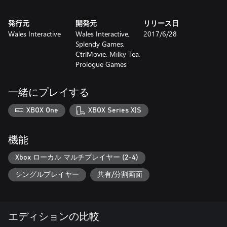
powers, discover multiple endings and choose your own destiny
as you unravel the mystery of your digital afterlife.
発行元
開発元
リリース日
Wales Interactive
Wales Interactive,
2017/6/28
Knee Deep: Knee Deep is an episodic adventure where choices
Splendy Games,
matter as you investigate a mysterious suicide. Use your skills of
CtrlMovie, Milky Tea,
observation, deduction, and cleverness to pull back the curtain
Prologue Games
and reveal the true story behind a swampland conspiracy. Knee
Deep for Xbox One is the complete collection of all three
episodes.
一緒にプレイする
Coffin Dodgers: Coffin Dodgers sees you take on the role of
XBOX One
XBOX Series X|S
saving one of seven quirky retirement village residents, each
racing for their soul in "pimped up" mobility scooters against
none other than the Grim Reaper himself. Our old heroes are
機能
armed with a variety of homemade weapons and gadgets to take
on anything the Grim Reaper and his Zombie army may throw at
Xbox ローカル マルチプレイヤー (2-4)
them.
シングルプレイヤー
共有/分割画面
Infinity Runner: The Infinity is the largest spaceship ever built by
mankind; flung into the void of space to secure humanity a new
home amongst the stars. However, instead of discovering
エディションの比較
paradise, the inhabitants of The Infinity unlocked the door to a