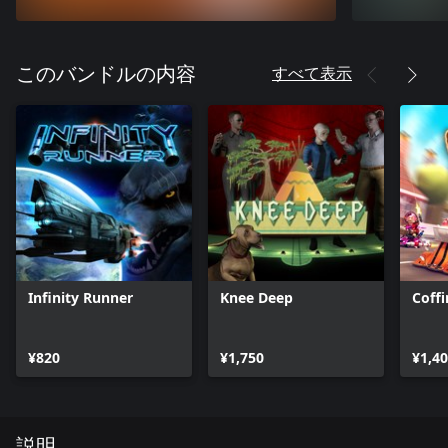
すべて表示
このバンドルの内容
Infinity Runner
Knee Deep
Coff
¥820
¥1,750
¥1,4
説明