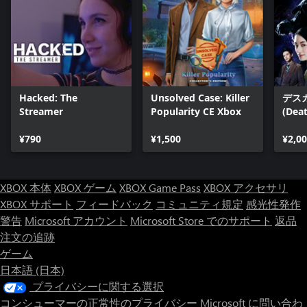
Hacked: The
Unsolved Case: Killer
デス
Streamer
Popularity CE Xbox
(Dea
¥790
¥1,500
¥2,0
XBOX 本体
XBOX ゲーム
XBOX Game Pass
XBOX アクセサリ
XBOX サポート
フィードバック
コミュニティ規定
感光性発作
警告
Microsoft アカウント
Microsoft Store でのサポート
返品
注文の追跡
ゲーム
日本語 (日本)
プライバシーに関する選択
コンシューマーの正常性のプライバシー
Microsoft に問い合わ