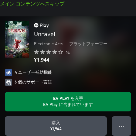
メイン コンテンツへスキップ
Unravel
Electronic Arts
•
プラットフォーマー
94
¥1,944
4 ユーザー補助機能
6 個のサポート言語
EA PLAY を入手
EA Play に含まれています
購入
● ● ●
¥1,944