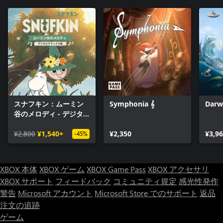
スナフキン：ムーミン
Symphonia 𝄞
Darw
谷のメロディ - デジタ
ルデラックス版
¥2,800
¥1,540+
¥2,350
¥3,9
-45%
XBOX 本体
XBOX ゲーム
XBOX Game Pass
XBOX アクセサリ
XBOX サポート
フィードバック
コミュニティ規定
感光性発作
警告
Microsoft アカウント
Microsoft Store でのサポート
返品
注文の追跡
ゲーム