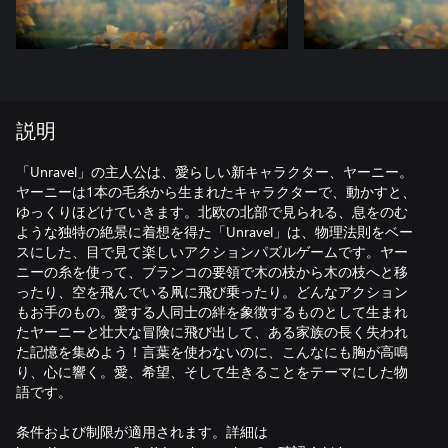
説明
「Unravel」の主人公は、愛らしい新キャラクター、ヤーニー。
ヤーニーは1本の毛糸から生まれたキャラクターで、動かすと、
ゆっくりほどけていきます。北欧の北部で見られる、息をのむ
ような独特の絶景に着想を得た「Unravel」は、物理法則をベー
スにした、目で見て楽しいアクションパズルゲームです。ヤー
ニーの糸を使って、ブランコの要領で木の枝から木の枝へと移
ったり、空を飛んでいる凧に飛び乗ったり。どんなアクション
もお手のもの。愛する人同士の絆を象徴するものとして生まれ
たヤーニーと壮大な冒険に飛び出して、ある家族の長く失われ
た記憶を集めよう！言葉を使わないのに、こんなにも胸が高鳴
り、心に響く。愛、希望、そして生きることをテーマにした物
語です。
条件および制限が適用されます。詳細は