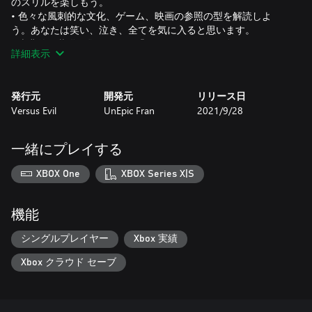
のスリルを楽しもう。
• 色々な風刺的な文化、ゲーム、映画の参照の型を解読しよ
う。あなたは笑い、泣き、全てを気に入ると思います。
• 古典的な装備を集めよう。「ピューピュー」と鳴るもの、
詳細表示
「ドカーン！」とする物を一つか二つ、「ボインボイン」後確
実に「ひっかく」物。
• これはもしや、クロロホルムの匂いが？
発行元
開発元
リリース日
Versus Evil
UnEpic Fran
2021/9/28
一緒にプレイする
XBOX One
XBOX Series X|S
機能
シングルプレイヤー
Xbox 実績
Xbox クラウド セーブ