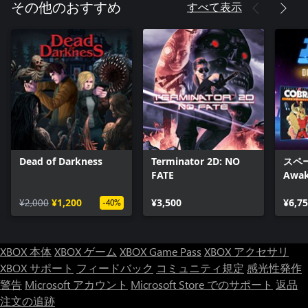
すべて表示
その他のおすすめ
Dead of Darkness
Terminator 2D: NO
スペ
FATE
Awak
Editi
¥2,000
¥1,200
¥3,500
¥6,7
-40%
XBOX 本体
XBOX ゲーム
XBOX Game Pass
XBOX アクセサリ
XBOX サポート
フィードバック
コミュニティ規定
感光性発作
警告
Microsoft アカウント
Microsoft Store でのサポート
返品
注文の追跡