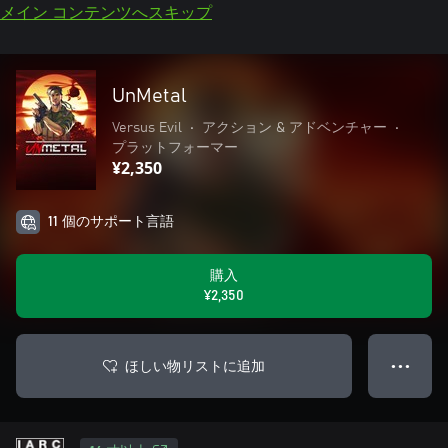
メイン コンテンツへスキップ
UnMetal
Versus Evil
•
アクション & アドベンチャー
•
プラットフォーマー
¥2,350
11 個のサポート言語
購入
¥2,350
ほしい物リストに追加
● ● ●