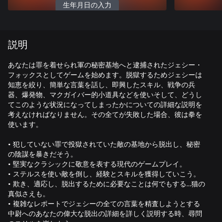
生年月日の入力
説明
あなたは罪を着せられ軍の秘密基地へと逮捕されたジェシー・
フォックスとしてゲームを始めます。脱獄するためジェシーは
知恵を絞り、簡単な言葉を話し、即興したスキル、戦争の兵
器、爆発物、マクガイバー的小道具などを使いそして、どうし
てこのような状況になってしまったかについての詳細な説明を
考えなければなりません。その全てが失敗した場合、彼は拳を
使います。
• 犯していない罪で投獄されていた敵の基地から脱出し、秘密
の陰謀を暴きだそう。
• 堅実なクラシックに敬意を表する現代のゲームプレイ。
• ステルスを使い敵を倒し、経験とスキルを獲得していこう。
• 欺き、適応し、脱出するために必要なことは何でもする…猫の
真似さえも。
• 複雑なレポートでジェシーの全ての言葉を精査しようとする
中尉へのあなたの偉大な脱出の詳細を詳しく説明する時、尋問